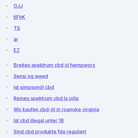
GJJ
tIFhK
TS
ar
EZ
Breites spektrum cbd öl hempworx
Sensi og weed
Ist simpsonöl cbd
Reines spektrum cbd la jolla
Wo kaufen cbd-öl in roanoke virginia
Ist cbd illegal unter 18
Sind cbd produkte fda reguliert