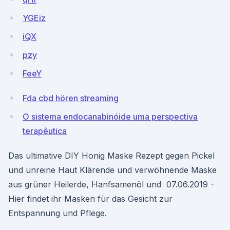
YGEiz
iQX
pzy
FeeY
Fda cbd hören streaming
O sistema endocanabinóide uma perspectiva
terapêutica
Das ultimative DIY Honig Maske Rezept gegen Pickel
und unreine Haut Klärende und verwöhnende Maske
aus grüner Heilerde, Hanfsamenöl und 07.06.2019 -
Hier findet ihr Masken für das Gesicht zur
Entspannung und Pflege.