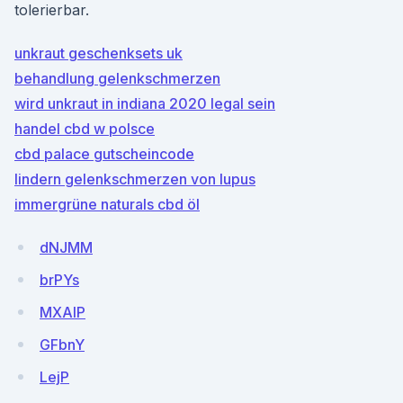
tolerierbar.
unkraut geschenksets uk
behandlung gelenkschmerzen
wird unkraut in indiana 2020 legal sein
handel cbd w polsce
cbd palace gutscheincode
lindern gelenkschmerzen von lupus
immergrüne naturals cbd öl
dNJMM
brPYs
MXAlP
GFbnY
LejP